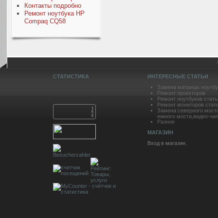
Контакты подробно
Ремонт ноутбука HP
Compaq CQ58
СТАТИСТИКА
ИНТЕРЕСНЫЕ СТАТЬИ
Замена матрицы ноутбу
Ремонт проекторов
Ремонт ноутбуков стать
Ремонт мониторов стат
Замена северного мост
южного моста,видео-чип
Разное
МАГАЗИН
Вход в магазин.