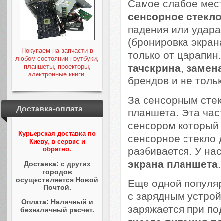
Самое слабое мес
сенсорное стекл
падения или удара
(бронировка экран
Покупаем на запчасти в
только от царапи
любом состоянии ноутбуки,
тачскрина
,
замен
планшеты, проекторы,
электронные книги.
брендов и не тольк
За сенсорным сте
Доставка-оплата
планшета. Эта час
сенсором который 
Курьерская доставка по
сенсорное стекло 
Киеву, в сервис и
разбивается. У на
обратно.
экрана планшета
.
Доставка: с других
городов
осуществляется Новой
Еще одной популя
Почтой.
с зарядным устройс
Оплата: Наличный и
заряжается при по
безналичный расчет.