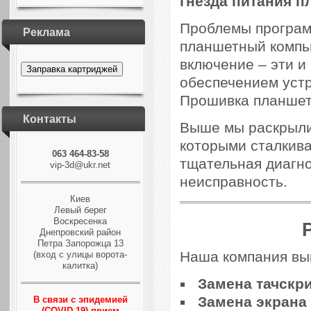
гнезда питания п
Проблемы программ
Реклама
планшетный компь
включение – эти и
Заправка картриджей
обеспечением уст
Прошивка планшета
Контакты
Выше мы раскрыли 
которыми сталкива
063 464-83-58
тщательная диагно
vip-3d@ukr.net
неисправность.
Киев
Левый берег
Воскресенка
Днепровский район
Петра Запорожца 13
Наша компания вы
(вход с улицы ворота-
калитка)
Замена тачскри
Замена экрана 
В связи с эпидемией
(COVID-19) прием