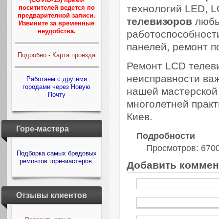
технологий LED, 
поситителей ведется по
предварителной записи.
телевизоров
любы
Извините за временные
неудобства.
работоспособности
панелей, ремонт п
Подробно - Карта проезда
Ремонт LCD телев
неисправности важ
Работаем с другими
городами через Новую
нашей мастерской
Почту
многолетней практ
Киев.
Горе-мастера
Подробности
Просмотров: 670
Подборка самых бредовых
ремонтов горе-мастеров.
Добавить коммен
Отзывы клиентов