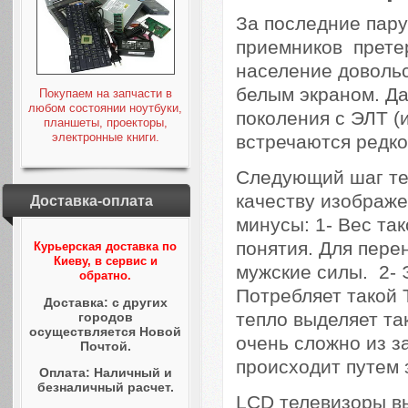
За последние пару
приемников претер
население доволь
белым экраном. Да
Покупаем на запчасти в
любом состоянии ноутбуки,
поколения с ЭЛТ (
планшеты, проекторы,
электронные книги.
встречаются редко
Следующий шаг те
качеству изображе
Доставка-оплата
минусы: 1- Вес та
понятия. Для пере
Курьерская доставка по
Киеву, в сервис и
мужские силы. 2- 
обратно.
Потребляет такой 
Доставка: с других
тепло выделяет та
городов
осуществляется Новой
очень сложно из з
Почтой.
происходит путем 
Оплата: Наличный и
безналичный расчет.
LCD телевизоры в