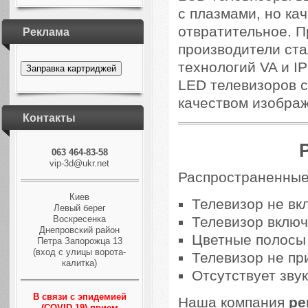
с плазмами, но ка
отвратительное. П
Реклама
производители ста
технологий VA и I
Заправка картриджей
LED телевизоров 
качеством изображ
Контакты
063 464-83-58
vip-3d@ukr.net
Распространенные
Киев
Телевизор не вк
Левый берег
Телевизор включ
Воскресенка
Днепровский район
Цветные полосы 
Петра Запорожца 13
(вход с улицы ворота-
Телевизор не пр
калитка)
Отсутствует звук
В связи с эпидемией
Наша компания
ре
(COVID-19) прием